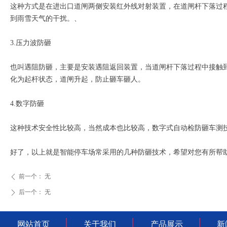
这种方式是在进出口道闸两侧安装红外线对射装置，在道闸杆下落过
到雨雪天气的干扰。、
3.压力波防砸
也叫遇阻防砸，主要是安装遇阻返回装置，当道闸杆下落过程中接触
化为起杆状态，道闸升起，防止砸车砸人。
4.数字防砸
这种技术安全性比较高，当然成本也比较高，数字式自动检防砸车测
好了，以上就是智能停车场常采用的几种防砸技术，希望对您有所帮
前一个：
无
ꄴ
后一个：
无
ꄲ
网站首页
关于我们
产品展示
新